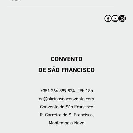
Facebook
YouTub
Inst
CONVENTO
DE SÃO FRANCISCO
+351 266 899 824 _ 9h-18h
oc@oficinasdoconvento.com
Convento de São Francisco
R. Carreira de S. Francisco,
Montemor-o-Novo