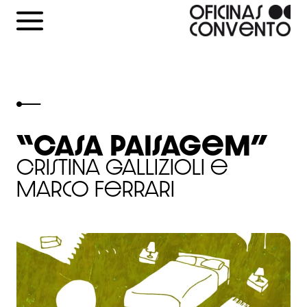
Skip
to
content
“Casa Paisagem”
Cristina Gallizioli e
Marco Ferrari