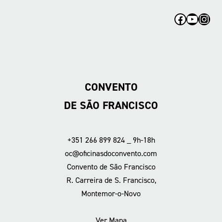
Facebook
YouTub
Inst
CONVENTO
DE SÃO FRANCISCO
+351 266 899 824 _ 9h-18h
oc@oficinasdoconvento.com
Convento de São Francisco
R. Carreira de S. Francisco,
Montemor-o-Novo
Ver Mapa