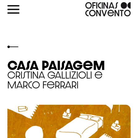
Skip
to
content
Casa Paisagem
Cristina Gallizioli e
Marco Ferrari