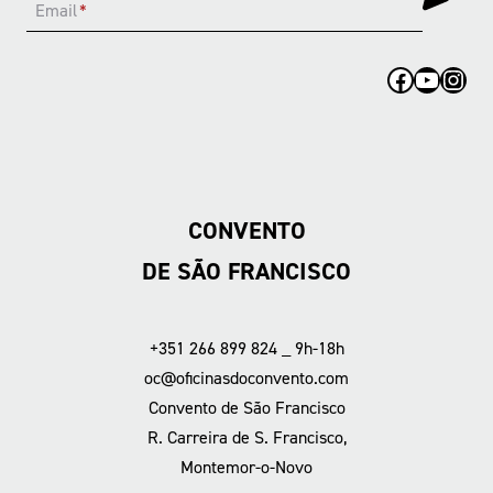
Email
*
Facebook
YouTub
Inst
CONVENTO
DE SÃO FRANCISCO
+351 266 899 824 _ 9h-18h
oc@oficinasdoconvento.com
Convento de São Francisco
R. Carreira de S. Francisco,
Montemor-o-Novo