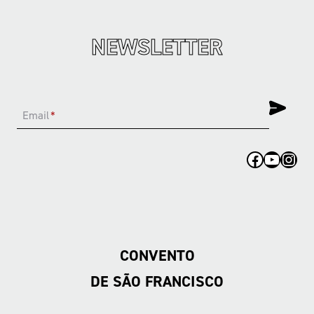
NEWSLETTER
Email
*
Facebook
YouTub
Inst
CONVENTO
DE SÃO FRANCISCO