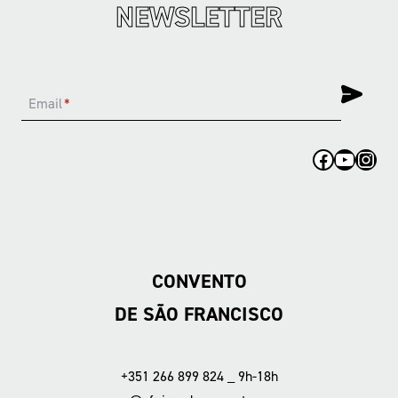
NEWSLETTER
Email
*
Facebook
YouTub
Inst
CONVENTO
DE SÃO FRANCISCO
+351 266 899 824 _ 9h-18h