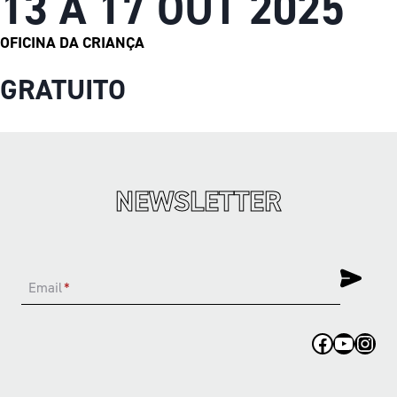
13 A 17 OUT 2025
OFICINA DA CRIANÇA
GRATUITO
NEWSLETTER
Email
*
Facebook
YouTub
Inst