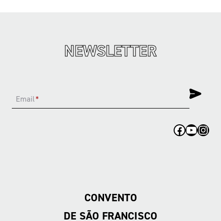
NEWSLETTER
Email
*
Facebook
YouTub
Inst
CONVENTO
DE SÃO FRANCISCO