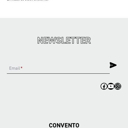
NEWSLETTER
Email
*
Facebook
YouTub
Inst
CONVENTO