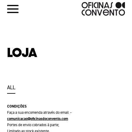
Skip
to
content
LOJA
ALL
CONDIÇÕES
Faça a sua encomenda através do email –
comunicacao@oficinasdoconvento.com
Portes de envio cobrados à parte;
Limitado ao stock existente.