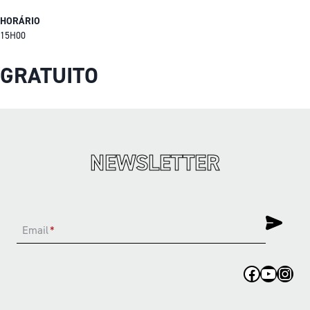
HORÁRIO
15H00
GRATUITO
NEWSLETTER
Email
*
Facebook
YouTub
Inst