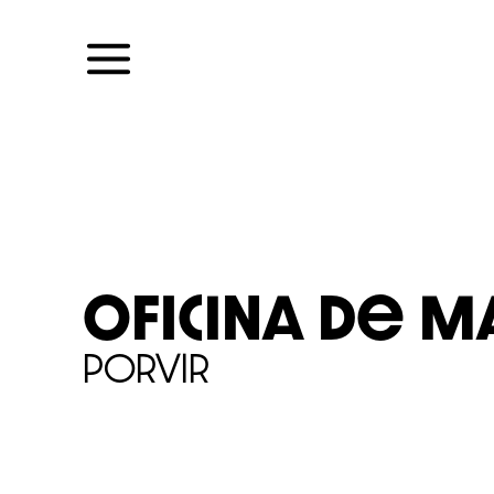
Skip
to
content
Oficina de 
PorVir