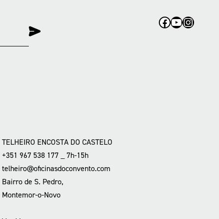
Facebook
YouTube
Instag
TELHEIRO ENCOSTA DO CASTELO
+351 967 538 177 _ 7h-15h
telheiro@oficinasdoconvento.com
Bairro de S. Pedro,
Montemor-o-Novo