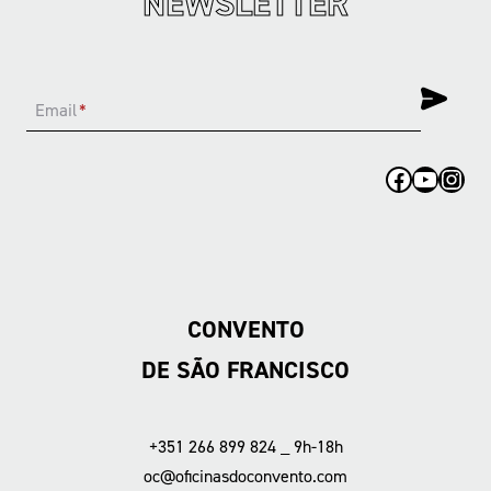
NEWSLETTER
Email
*
Facebook
YouTub
Inst
CONVENTO
DE SÃO FRANCISCO
+351 266 899 824 _ 9h-18h
oc@oficinasdoconvento.com