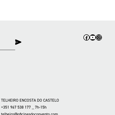
Facebook
YouTube
Instag
TELHEIRO ENCOSTA DO CASTELO
+351 967 538 177 _ 7h-15h
telheiro@oficinasdoconvento.com