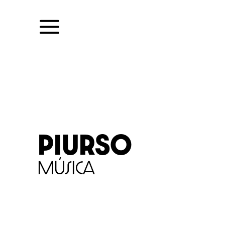
Skip
to
content
PIURSO
Música