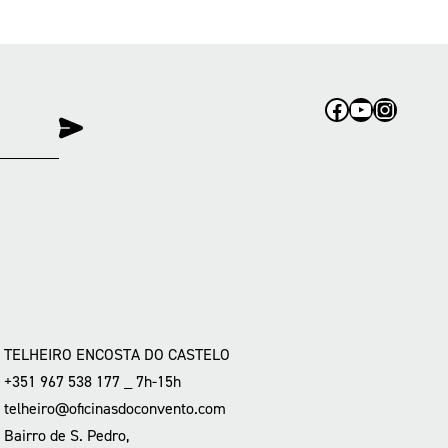
Facebook
YouTube
Instag
TELHEIRO ENCOSTA DO CASTELO
+351 967 538 177 _ 7h-15h
telheiro@oficinasdoconvento.com
Bairro de S. Pedro,