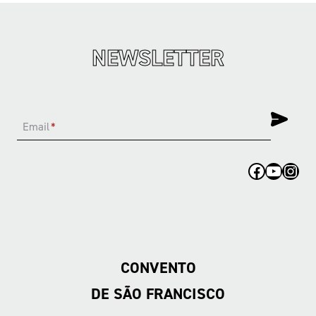
NEWSLETTER
Email
*
Facebook
YouTub
Inst
CONVENTO
DE SÃO FRANCISCO