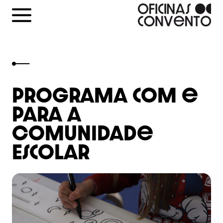
Skip
to
content
Programa com e
para a
Comunidade
Escolar