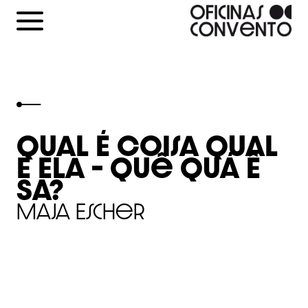
Skip
to
content
Qual É Coisa Qual
É Ela – Quê Quá Ê
Sá?
Maja Escher