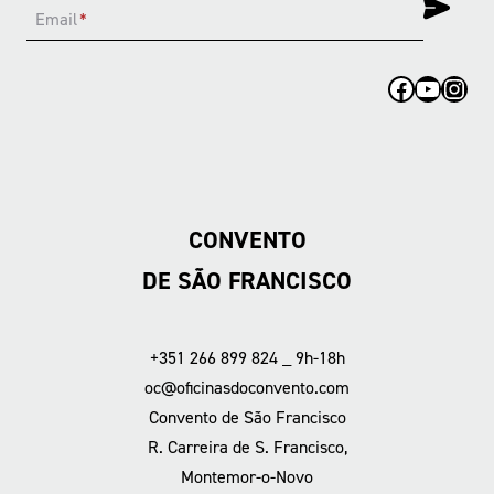
Email
*
Facebook
YouTub
Inst
CONVENTO
DE SÃO FRANCISCO
+351 266 899 824 _ 9h-18h
oc@oficinasdoconvento.com
Convento de São Francisco
R. Carreira de S. Francisco,
Montemor-o-Novo