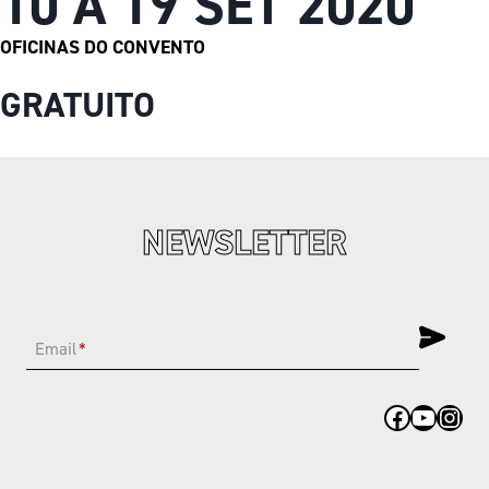
10 A 19 SET 2020
OFICINAS DO CONVENTO
GRATUITO
NEWSLETTER
Email
*
Facebook
YouTub
Inst