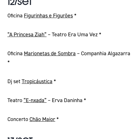
12/Set
Oficina
Figurinhas e Figurões
*
“A Princesa Ziah”
– Teatro Era Uma Vez *
Oficina
Marionetas de Sombra
– Companhia Algazarra
*
Dj set
Tropicáustica
*
Teatro
“E-nxada”
– Erva Daninha *
Concerto
Chão Maior
*