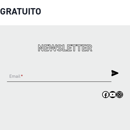
GRATUITO
NEWSLETTER
Email
*
Facebook
YouTub
Inst