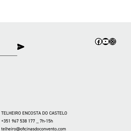
Facebook
YouTube
Instag
TELHEIRO ENCOSTA DO CASTELO
+351 967 538 177 _ 7h-15h
telheiro@oficinasdoconvento.com