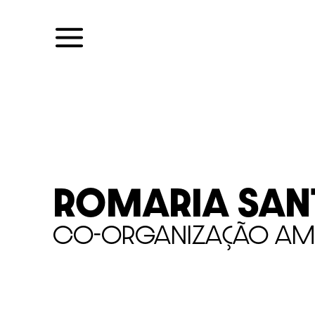
Skip
to
content
Romaria Sant
Co-organização Amo