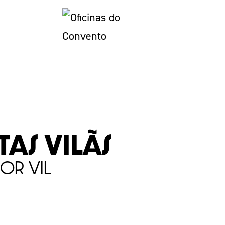
as Vilãs
r Vil