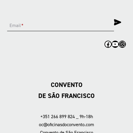
Email
*
Facebook
YouTub
Inst
CONVENTO
DE SÃO FRANCISCO
+351 266 899 824 _ 9h-18h
oc@oficinasdoconvento.com
Convento de São Francisco