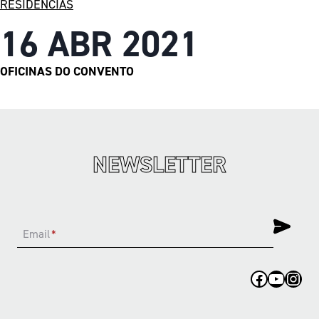
RESIDÊNCIAS
16 ABR 2021
OFICINAS DO CONVENTO
NEWSLETTER
Email
*
Facebook
YouTub
Inst