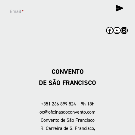
Email
*
Facebook
YouTub
Inst
CONVENTO
DE SÃO FRANCISCO
+351 266 899 824 _ 9h-18h
oc@oficinasdoconvento.com
Convento de São Francisco
R. Carreira de S. Francisco,