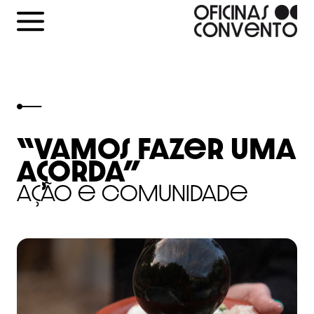
Skip
to
content
“Vamos fazer uma
Açorda”
Ação e Comunidade